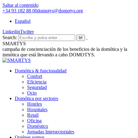
Saltar al contenido
+34 93 182 88 00
domotys@domotys.org
Español
Linkedin
Twitter
Search:
SMARTYS
campaña de concienciación de los beneficios de la domótica y la
inmótica que está llevando a cabo DOMOTYS.
Domótica & funcionalidad
Confort
Eficiencia
Seguridad
Ocio
Domótica por sectores
Hoteles
Hospitales
Retail
Oficina
Doméstico
Jornadas Intersectoriales
Quiénes somos